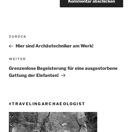
Beitragsnavigation
Vorheriger
ZURÜCK
Beitrag
Hier sind Archäotechniker am Werk!
Nächster
WEITER
Beitrag
Grenzenlose Begeisterung für eine ausgestorbene
Gattung der Elefanten!
#TRAVELINGARCHAEOLOGIST