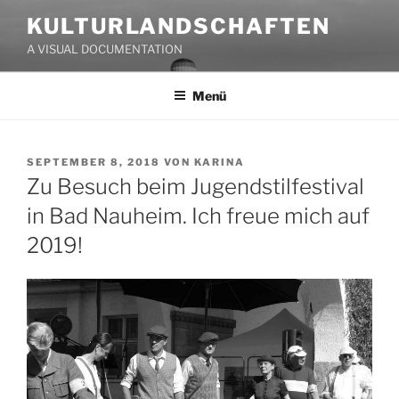
Zum
KULTURLANDSCHAFTEN
Inhalt
A VISUAL DOCUMENTATION
springen
Menü
VERÖFFENTLICHT
SEPTEMBER 8, 2018
VON
KARINA
AM
Zu Besuch beim Jugendstilfestival
in Bad Nauheim. Ich freue mich auf
2019!