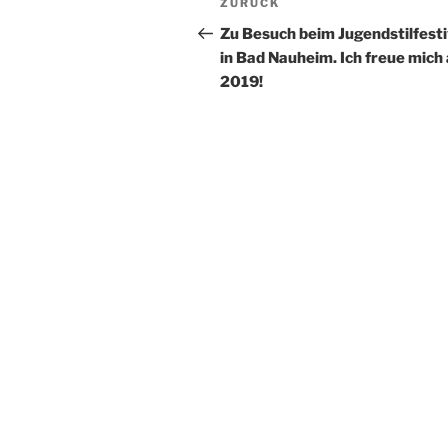
Vorheriger
ZURÜCK
Beitrag
Zu Besuch beim Jugendstilfesti
in Bad Nauheim. Ich freue mich 
2019!