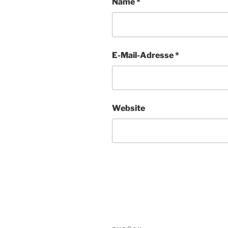
Name
*
E-Mail-Adresse
*
Website
Beitragsnavigation