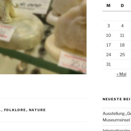
M
D
3
4
10
11
17
18
24
25
31
« Mai
NEUESTE BE
A
,
FOLKLORE
,
NATURE
Ausstellung „G
Museumsinsel 
Internationale