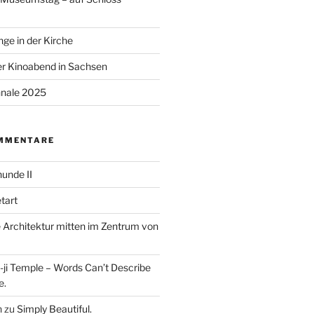
ge in der Kirche
r Kinoabend in Sachsen
nale 2025
MMENTARE
unde II
tart
Architektur mitten im Zentrum von
ji Temple – Words Can’t Describe
e.
n
zu
Simply Beautiful.