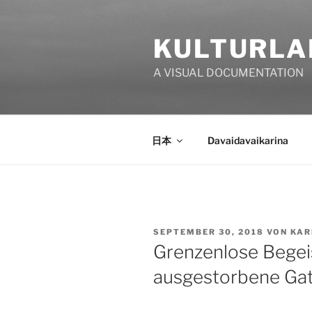
Zum
Inhalt
KULTURLA
springen
A VISUAL DOCUMENTATION
日本
Davaidavaikarina
VERÖFFENTLICHT
SEPTEMBER 30, 2018
VON
KAR
AM
Grenzenlose Begeis
ausgestorbene Gat