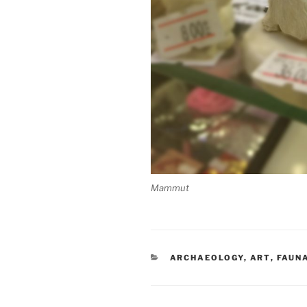
Mammut
KATEGORIEN
ARCHAEOLOGY
,
ART
,
FAUN