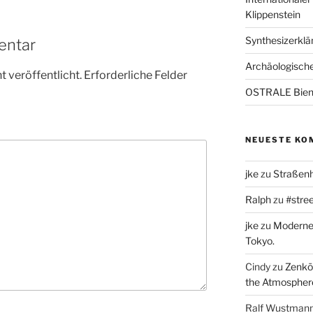
Klippenstein
Synthesizerklän
entar
Archäologische
 veröffentlicht.
Erforderliche Felder
OSTRALE Bien
NEUESTE KO
jke
zu
Straßenh
Ralph
zu
#stree
jke
zu
Moderne 
Tokyo.
Cindy
zu
Zenkō-
the Atmospher
Ralf Wustman