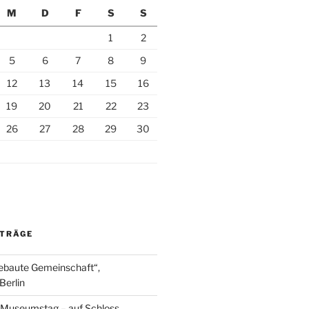
M
D
F
S
S
1
2
5
6
7
8
9
12
13
14
15
16
19
20
21
22
23
26
27
28
29
30
ITRÄGE
ebaute Gemeinschaft“,
Berlin
r Museumstag – auf Schloss