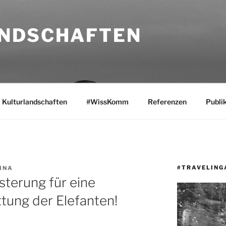
NDSCHAFTEN
Kulturlandschaften
#WissKomm
Referenzen
Publi
#TRAVELING
INA
terung für eine
tung der Elefanten!