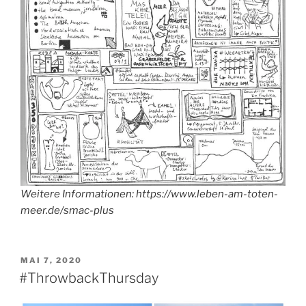
Weitere Informationen: https://www.leben-am-toten-
meer.de/smac-plus
VERÖFFENTLICHT
MAI 7, 2020
AM
#ThrowbackThursday