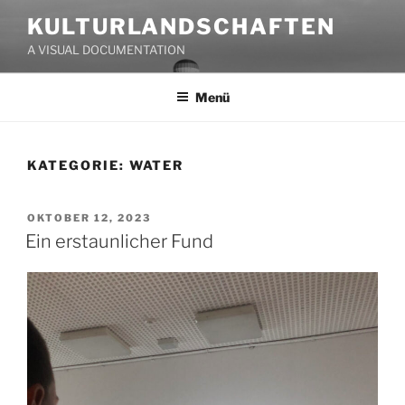
Zum
KULTURLANDSCHAFTEN
Inhalt
A VISUAL DOCUMENTATION
springen
Menü
KATEGORIE:
WATER
VERÖFFENTLICHT
OKTOBER 12, 2023
AM
Ein erstaunlicher Fund