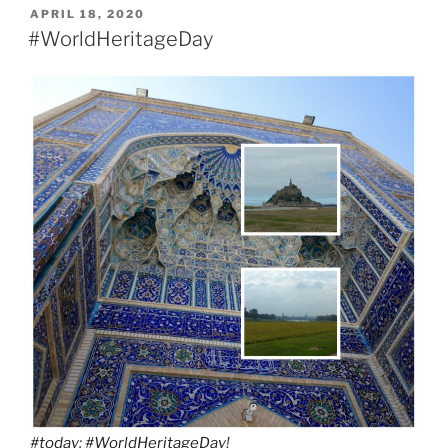
VERÖFFENTLICHT
APRIL 18, 2020
AM
#WorldHeritageDay
#today
:
#WorldHeritageDay
!