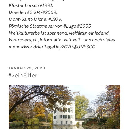
Kloster Lorsch #1991,
Dresden #2004/#2009,
Mont-Saint-Michel #1979,
Römische Stadtmauer von
#Lugo
#2005
Weltkulturerbe ist spannend, vielfältig, einladend,
kontrovers, alt, informativ, weltweit…und noch vieles
mehr.
#WorldHeritageDay2020
@UNESCO
VERÖFFENTLICHT
JANUAR 25, 2020
AM
#keinFilter