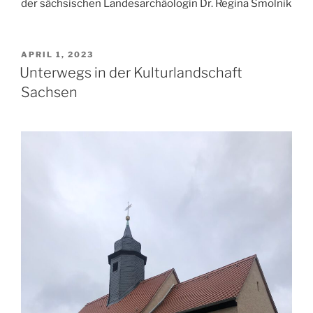
der sächsischen Landesarchäologin Dr. Regina Smolnik
VERÖFFENTLICHT
APRIL 1, 2023
AM
Unterwegs in der Kulturlandschaft
Sachsen