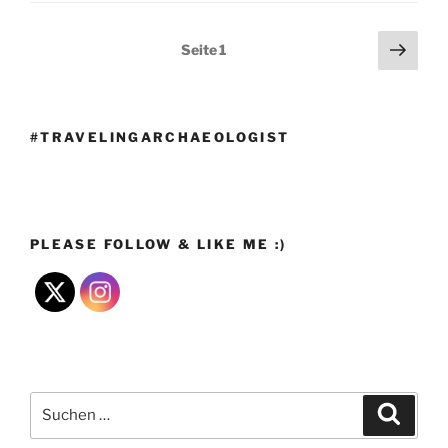
Seitennummerierung
Näch
Seite
1
Seit
der
Beiträge
#TRAVELINGARCHAEOLOGIST
PLEASE FOLLOW & LIKE ME :)
Suchen
Suche
nach: