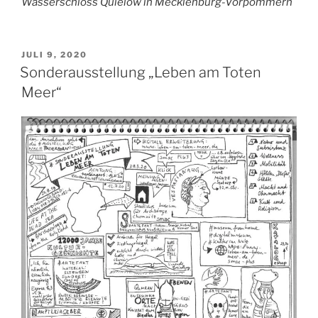
Wasserschloss Quielow in Mecklenburg-Vorpommern
VERÖFFENTLICHT
JULI 9, 2020
AM
Sonderausstellung „Leben am Toten
Meer“