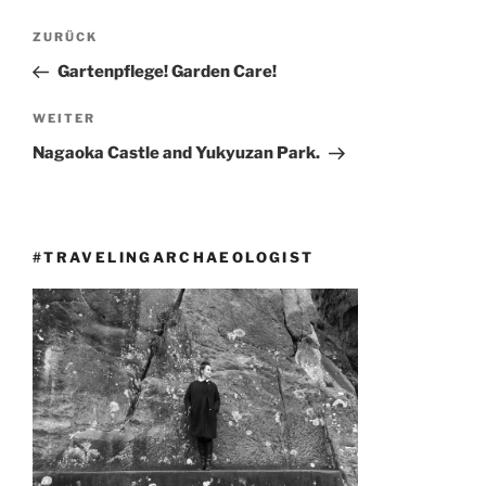
Beitragsnavigation
Vorheriger
ZURÜCK
Beitrag
Gartenpflege! Garden Care!
Nächster
WEITER
Beitrag
Nagaoka Castle and Yukyuzan Park.
#TRAVELINGARCHAEOLOGIST