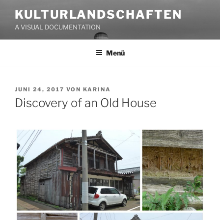
Zum
KULTURLANDSCHAFTEN
Inhalt
A VISUAL DOCUMENTATION
springen
Menü
VERÖFFENTLICHT
JUNI 24, 2017
VON
KARINA
AM
Discovery of an Old House