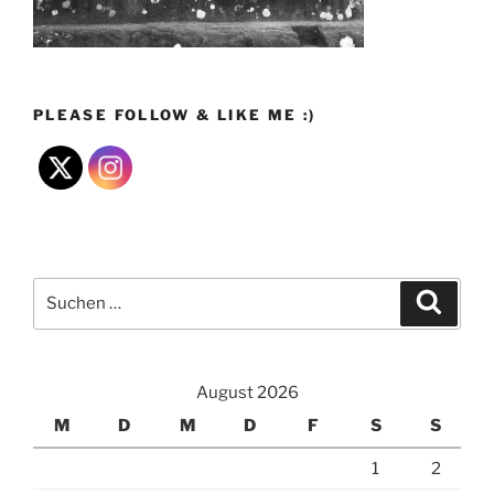
PLEASE FOLLOW & LIKE ME :)
Suchen
Suche
nach:
August 2026
M
D
M
D
F
S
S
1
2