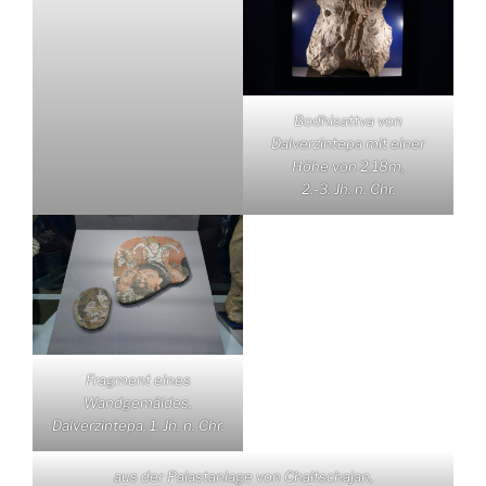
Bodhisattva von
Dalverzintepa mit einer
Höhe von 2,18m,
2.-3. Jh. n. Chr.
Fragment eines
Wandgemäldes,
Dalverzintepa, 1. Jh. n. Chr.
aus der Palastanlage von Chaltschajan,