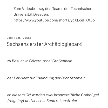
Zum Videobeitrag des Teams der Technischen
Universität Dresden:
https://www.youtube.com/shorts/ycXLceFXX3o
VERÖFFENTLICHT
JUNI 10, 2023
AM
Sachsens erster Archäologiepark!
zu Besuch in Gävernitz bei Großenhain
der Park lädt zur Erkundung der Bronzezeit ein
an diesem Ort wurden zwei bronzezeitliche Grabhügel
freigelegt und anschließend rekonstruiert