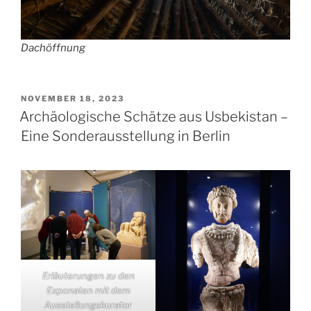
Dachöffnung
VERÖFFENTLICHT
NOVEMBER 18, 2023
AM
Archäologische Schätze aus Usbekistan –
Eine Sonderausstellung in Berlin
Erläuterungen zu den
Exponaten mit dem
Ausstellungskurator