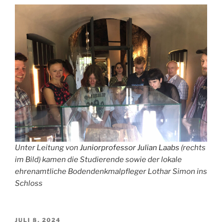
Unter Leitung von
Juniorprofessor Julian Laabs
(rechts
im Bild) kamen die Studierende sowie der lokale
ehrenamtliche Bodendenkmalpfleger Lothar Simon ins
Schloss
VERÖFFENTLICHT
JULI 8, 2024