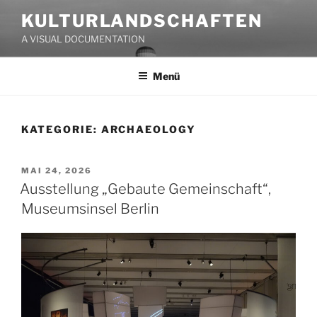
Zum
KULTURLANDSCHAFTEN
Inhalt
A VISUAL DOCUMENTATION
springen
Menü
KATEGORIE:
ARCHAEOLOGY
VERÖFFENTLICHT
MAI 24, 2026
AM
Ausstellung „Gebaute Gemeinschaft“,
Museumsinsel Berlin