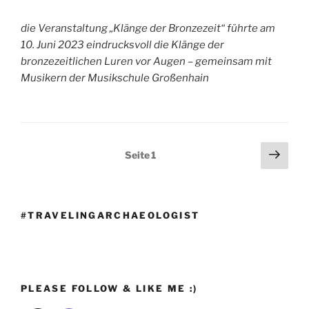
die Veranstaltung „Klänge der Bronzezeit“ führte am
10. Juni 2023 eindrucksvoll die Klänge der
bronzezeitlichen Luren vor Augen – gemeinsam mit
Musikern der Musikschule Großenhain
Seitennummerierung
Näch
Seite
1
Seit
der
Beiträge
#TRAVELINGARCHAEOLOGIST
PLEASE FOLLOW & LIKE ME :)