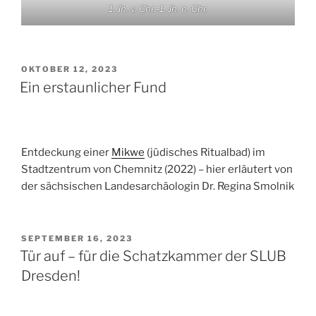
1. Jh. v. Chr.-1. Jh. n. Chr.
VERÖFFENTLICHT
OKTOBER 12, 2023
AM
Ein erstaunlicher Fund
Entdeckung einer
Mikwe
(jüdisches Ritualbad) im
Stadtzentrum von Chemnitz (2022) – hier erläutert von
der sächsischen Landesarchäologin Dr. Regina Smolnik
VERÖFFENTLICHT
SEPTEMBER 16, 2023
AM
Tür auf – für die Schatzkammer der SLUB
Dresden!