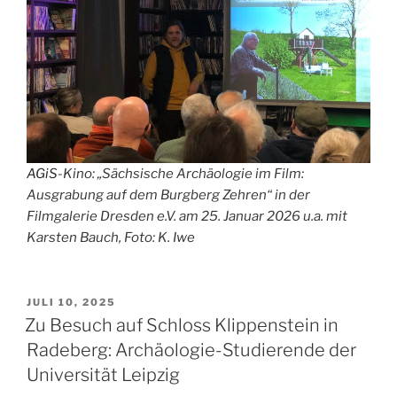
AGiS
-Kino:
„
Sächsische Archäologie im Film:
Ausgrabung auf dem Burgberg Zehren
“
in der
Filmgalerie Dresden e.V. am 25. Januar 2026 u.a. mit
Karsten Bauch, Foto: K. Iwe
VERÖFFENTLICHT
JULI 10, 2025
AM
Zu Besuch auf Schloss Klippenstein in
Radeberg: Archäologie-Studierende der
Universität Leipzig