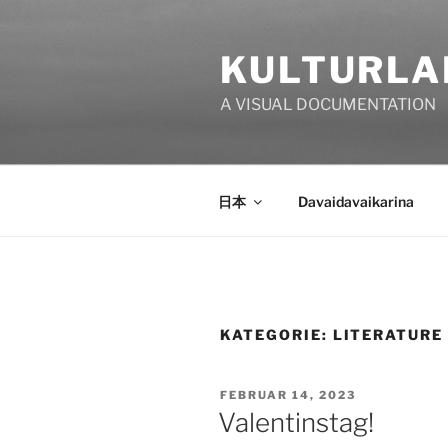
Zum
Inhalt
KULTURLA
springen
A VISUAL DOCUMENTATION
日本
Davaidavaikarina
KATEGORIE:
LITERATURE
VERÖFFENTLICHT
FEBRUAR 14, 2023
AM
Valentinstag!