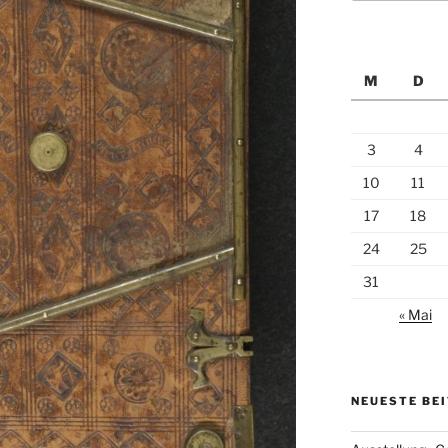
M
D
3
4
10
11
17
18
24
25
31
« Mai
NEUESTE BE