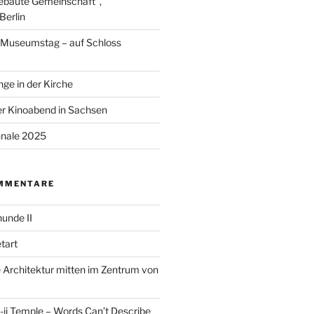
ebaute Gemeinschaft“,
Berlin
r Museumstag – auf Schloss
ge in der Kirche
r Kinoabend in Sachsen
nale 2025
MMENTARE
unde II
tart
Architektur mitten im Zentrum von
ji Temple – Words Can’t Describe