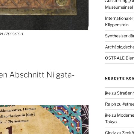
Ausstellung „G
Museumsinsel 
Internationale
Klippenstein
UB Dresden
Synthesizerklän
Archäologische
OSTRALE Bien
den Abschnitt Niigata-
NEUESTE KO
jke
zu
Straßenh
Ralph
zu
#stree
jke
zu
Moderne 
Tokyo.
Cindy
zu
Zenkō-