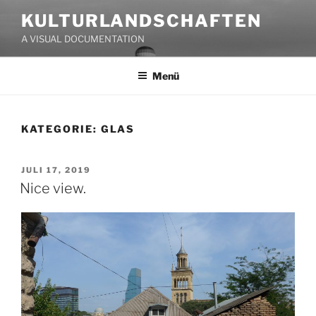
Zum
KULTURLANDSCHAFTEN
Inhalt
A VISUAL DOCUMENTATION
springen
Menü
KATEGORIE:
GLAS
VERÖFFENTLICHT
JULI 17, 2019
AM
Nice view.