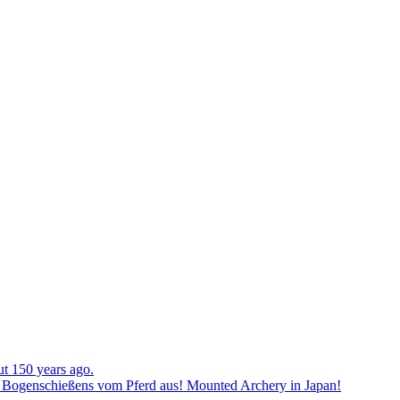
ut 150 years ago.
en Bogenschießens vom Pferd aus! Mounted Archery in Japan!