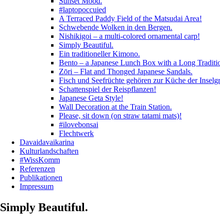
Sunset Mood.
#laptopoccuied
A Terraced Paddy Field of the Matsudai Area!
Schwebende Wolken in den Bergen.
Nishikigoi – a multi-colored ornamental carp!
Simply Beautiful.
Ein traditioneller Kimono.
Bento – a Japanese Lunch Box with a Long Traditi
Zōri – Flat and Thonged Japanese Sandals.
Fisch und Seefrüchte gehören zur Küche der Inselg
Schattenspiel der Reispflanzen!
Japanese Geta Style!
Wall Decoration at the Train Station.
Please, sit down (on straw tatami mats)!
#ilovebonsai
Flechtwerk
Davaidavaikarina
Kulturlandschaften
#WissKomm
Referenzen
Publikationen
Impressum
Simply Beautiful.