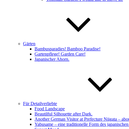
Gärten
Bambusparadies! Bamboo Paradise!
Gartenpflege! Garden Care!
Japanischer Ahorn.
Für Detailverliebte
Food Landscape
Beautilful Silhouette after Dark.
Another German Visitor at Prefecture Niigata – abo
Yabusame – eine traditionelle Form des japanisch