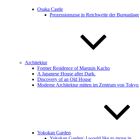
Osaka Castle
Prozessionszug in Reichweite der Burganlag
Architektur
Former Residence of Marquis Kacho
A Japanese House after Dark.
Discovery of an Old House
Moderne Architektur mitten im Zentrum von Tokyo
Yokokan Garden
Yokokan Garden: I would like to move in.