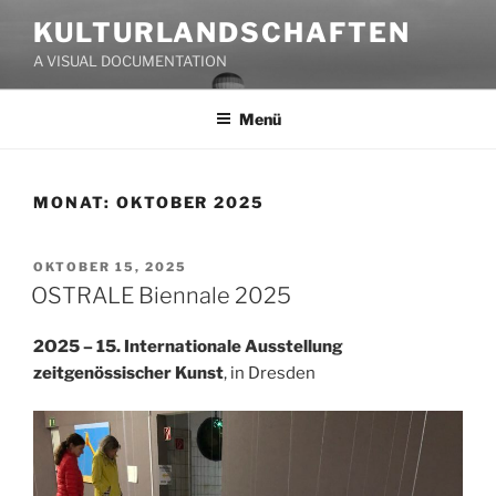
Zum
KULTURLANDSCHAFTEN
Inhalt
A VISUAL DOCUMENTATION
springen
Menü
MONAT:
OKTOBER 2025
VERÖFFENTLICHT
OKTOBER 15, 2025
AM
OSTRALE Biennale 2025
2O25 – 15. Internationale Ausstellung
zeitgenössischer Kunst
, in Dresden