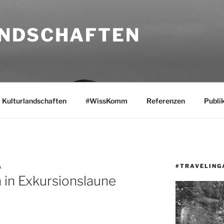
NDSCHAFTEN
Kulturlandschaften
#WissKomm
Referenzen
Publi
#TRAVELING
A
in Exkursionslaune