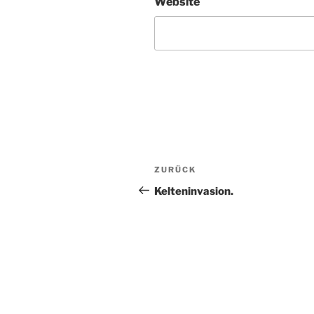
Website
Beitragsnavigation
Vorheriger
ZURÜCK
Beitrag
Kelteninvasion.