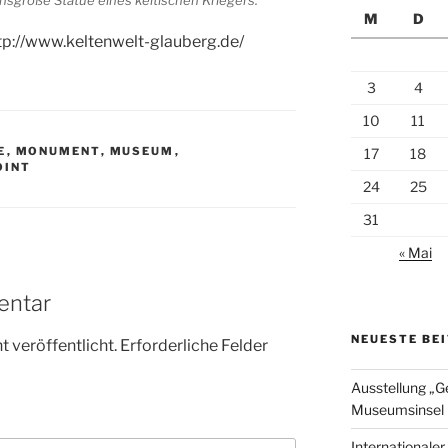
bensgroße Statue eines keltischen Kriegers.
M
D
tp://www.keltenwelt-glauberg.de/
3
4
10
11
E
,
MONUMENT
,
MUSEUM
,
17
18
OINT
24
25
31
« Mai
entar
NEUESTE BE
 veröffentlicht.
Erforderliche Felder
Ausstellung „G
Museumsinsel 
Internationale