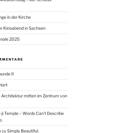
ge in der Kirche
r Kinoabend in Sachsen
nale 2025
MMENTARE
unde II
tart
Architektur mitten im Zentrum von
ji Temple – Words Can’t Describe
e.
n
zu
Simply Beautiful.