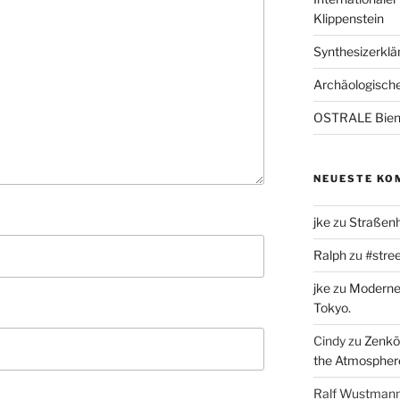
Klippenstein
Synthesizerklän
Archäologische
OSTRALE Bien
NEUESTE KO
jke
zu
Straßenh
Ralph
zu
#stree
jke
zu
Moderne 
Tokyo.
Cindy
zu
Zenkō-
the Atmospher
Ralf Wustman