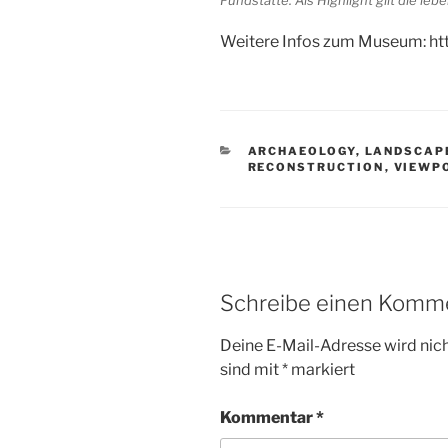
Fundstätte. Als Highlight gilt die le
Weitere Infos zum Museum: ht
KATEGORIEN
ARCHAEOLOGY
,
LANDSCAP
RECONSTRUCTION
,
VIEWP
Schreibe einen Komm
Deine E-Mail-Adresse wird nicht
sind mit
*
markiert
Kommentar
*