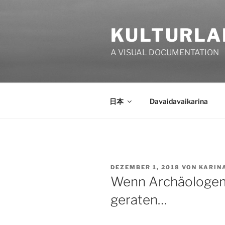
Zum
Inhalt
KULTURLA
springen
A VISUAL DOCUMENTATION
日本
Davaidavaikarina
VERÖFFENTLICHT
DEZEMBER 1, 2018
VON
KARIN
AM
Wenn Archäologen 
geraten…