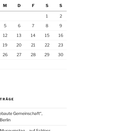
M
D
F
S
S
1
2
5
6
7
8
9
12
13
14
15
16
19
20
21
22
23
26
27
28
29
30
ITRÄGE
ebaute Gemeinschaft“,
Berlin
r Museumstag – auf Schloss