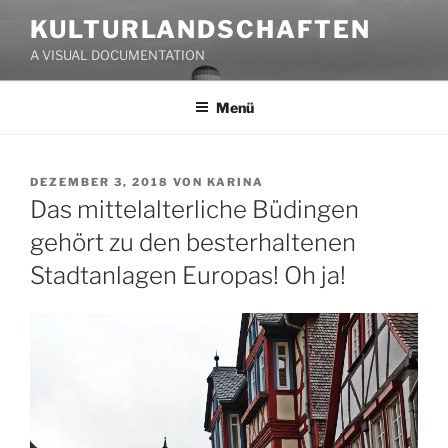
Zum
KULTURLANDSCHAFTEN
Inhalt
A VISUAL DOCUMENTATION
springen
Menü
VERÖFFENTLICHT
DEZEMBER 3, 2018
VON
KARINA
AM
Das mittelalterliche Büdingen
gehört zu den besterhaltenen
Stadtanlagen Europas! Oh ja!