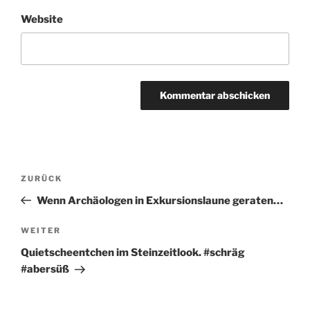
Website
Beitragsnavigation
Vorheriger
ZURÜCK
Beitrag
Wenn Archäologen in Exkursionslaune geraten…
Nächster
WEITER
Beitrag
Quietscheentchen im Steinzeitlook. #schräg
#abersüß