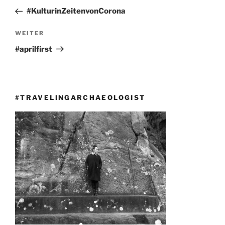
Beitrag
#KulturinZeitenvonCorona
Nächster
WEITER
Beitrag
#aprilfirst
#TRAVELINGARCHAEOLOGIST