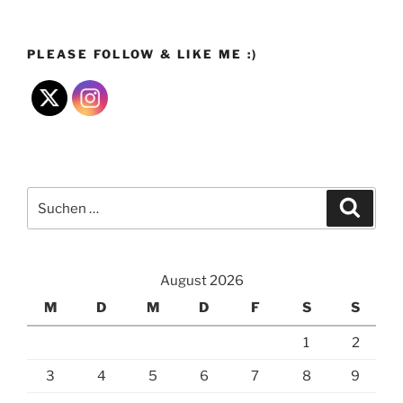
PLEASE FOLLOW & LIKE ME :)
Suchen
Suche
nach:
August 2026
M
D
M
D
F
S
S
1
2
3
4
5
6
7
8
9