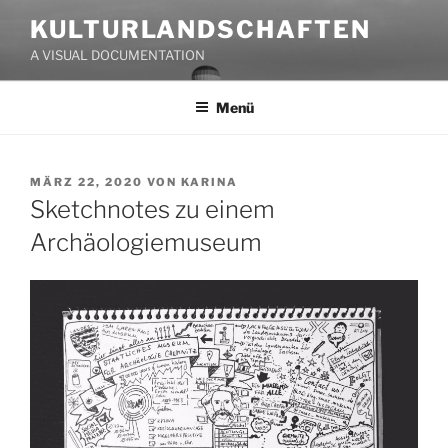
Zum
KULTURLANDSCHAFTEN
Inhalt
A VISUAL DOCUMENTATION
springen
Menü
VERÖFFENTLICHT
MÄRZ 22, 2020
VON
KARINA
AM
Sketchnotes zu einem
Archäologiemuseum