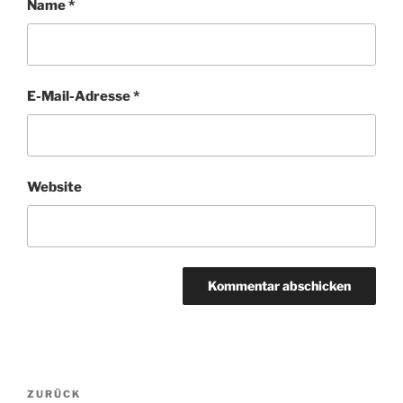
Name
*
E-Mail-Adresse
*
Website
Beitragsnavigation
Vorheriger
ZURÜCK