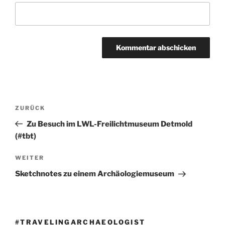
Beitragsnavigation
Vorheriger
ZURÜCK
Beitrag
Zu Besuch im LWL-Freilichtmuseum Detmold
(#tbt)
Nächster
WEITER
Beitrag
Sketchnotes zu einem Archäologiemuseum
#TRAVELINGARCHAEOLOGIST