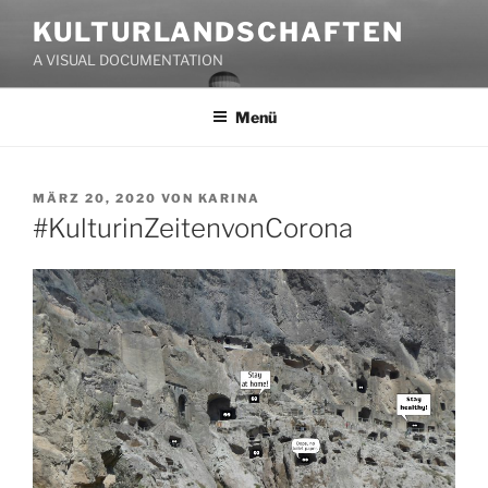
Zum
KULTURLANDSCHAFTEN
Inhalt
A VISUAL DOCUMENTATION
springen
Menü
VERÖFFENTLICHT
MÄRZ 20, 2020
VON
KARINA
AM
#KulturinZeitenvonCorona