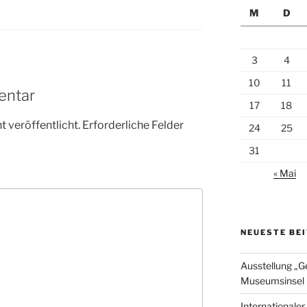
M
D
3
4
10
11
entar
17
18
 veröffentlicht.
Erforderliche Felder
24
25
31
« Mai
NEUESTE BE
Ausstellung „G
Museumsinsel 
Internationale