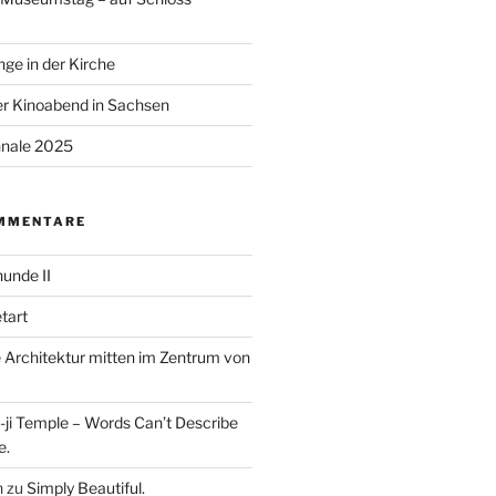
ge in der Kirche
r Kinoabend in Sachsen
nale 2025
MMENTARE
unde II
tart
Architektur mitten im Zentrum von
ji Temple – Words Can’t Describe
e.
n
zu
Simply Beautiful.