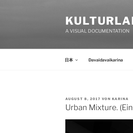
Zum
Inhalt
KULTURLA
springen
A VISUAL DOCUMENTATION
日本
Davaidavaikarina
VERÖFFENTLICHT
AUGUST 8, 2017
VON
KARINA
AM
Urban Mixture. (Ein