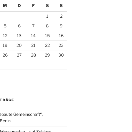
M
D
F
S
S
1
2
5
6
7
8
9
12
13
14
15
16
19
20
21
22
23
26
27
28
29
30
ITRÄGE
ebaute Gemeinschaft“,
Berlin
r Museumstag – auf Schloss