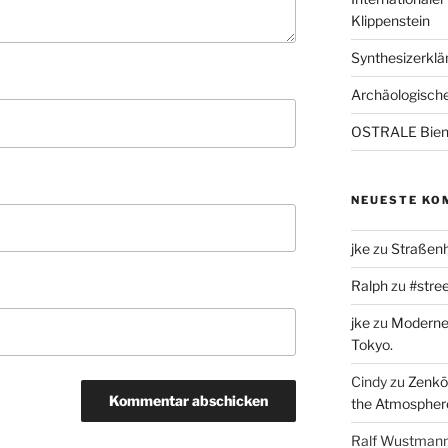
Klippenstein
Synthesizerklän
Archäologische
OSTRALE Bien
NEUESTE KO
jke
zu
Straßenh
Ralph
zu
#stree
jke
zu
Moderne 
Tokyo.
Cindy
zu
Zenkō-
the Atmospher
Ralf Wustman