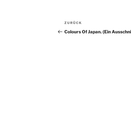
Beitragsnavigation
Vorheriger
ZURÜCK
Beitrag
Colours Of Japan. (Ein Ausschni