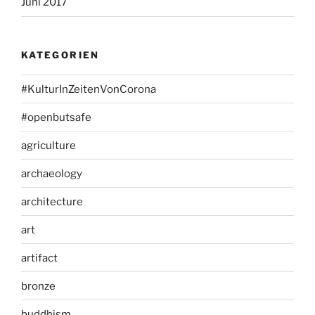
Juni 2017
KATEGORIEN
#KulturInZeitenVonCorona
#openbutsafe
agriculture
archaeology
architecture
art
artifact
bronze
buddhism