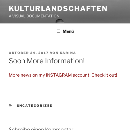
Zum
KULTURLANDSCHAFTEN
Inhalt
A VISUAL DOCUMENTATION
springen
Menü
VERÖFFENTLICHT
OKTOBER 24, 2017
VON
KARINA
AM
Soon More Information!
More news on my INSTAGRAM account! Check it out!
KATEGORIEN
UNCATEGORIZED
Schreibe einen Kommentar