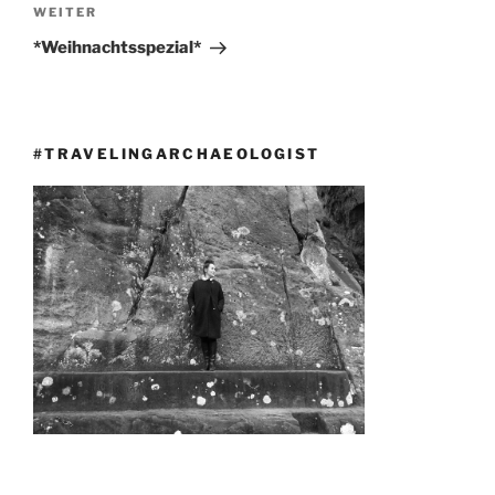
Nächster
WEITER
Beitrag
*Weihnachtsspezial*
#TRAVELINGARCHAEOLOGIST