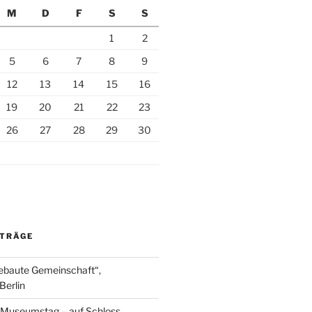
M
D
F
S
S
1
2
5
6
7
8
9
12
13
14
15
16
19
20
21
22
23
26
27
28
29
30
ITRÄGE
ebaute Gemeinschaft“,
Berlin
r Museumstag – auf Schloss