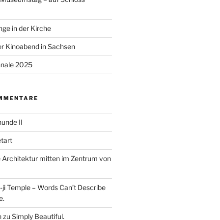
ge in der Kirche
r Kinoabend in Sachsen
nale 2025
MMENTARE
unde II
tart
Architektur mitten im Zentrum von
ji Temple – Words Can’t Describe
e.
n
zu
Simply Beautiful.