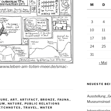
M
D
3
4
10
11
17
18
24
25
31
« Mai
://www.leben-am-toten-meer.de/smac-
NEUESTE BE
Ausstellung „G
TURE
,
ART
,
ARTIFACT
,
BRONZE
,
FAUNA
,
Museumsinsel 
UM
,
NATURE
,
PUBLIC RELATIONS
ETCHNOTES
,
TRAVEL
,
WATER
Internationale