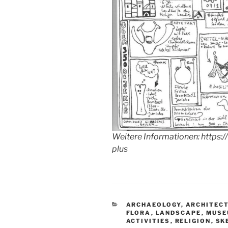
Weitere Informationen: https
plus
KATEGORIEN
ARCHAEOLOGY
,
ARCHITEC
FLORA
,
LANDSCAPE
,
MUSE
ACTIVITIES
,
RELIGION
,
SK