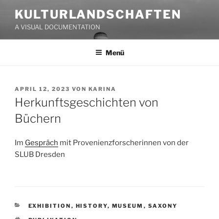
Zum
KULTURLANDSCHAFTEN
Inhalt
A VISUAL DOCUMENTATION
springen
Menü
VERÖFFENTLICHT
APRIL 12, 2023
VON
KARINA
AM
Herkunftsgeschichten von
Büchern
Im
Gespräch
mit Provenienzforscherinnen von der
SLUB Dresden
KATEGORIEN
EXHIBITION
,
HISTORY
,
MUSEUM
,
SAXONY