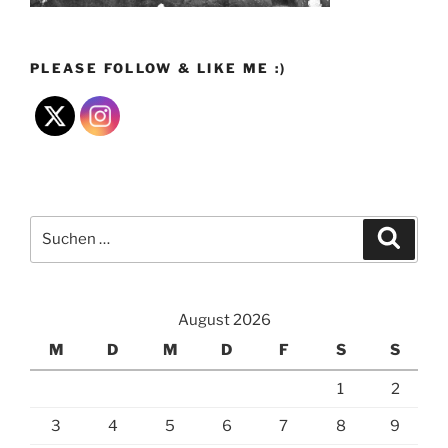
PLEASE FOLLOW & LIKE ME :)
Suchen
Suche
nach:
August 2026
M
D
M
D
F
S
S
1
2
3
4
5
6
7
8
9