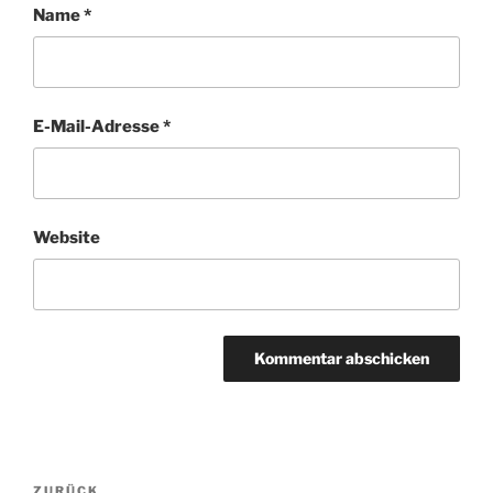
Name
*
E-Mail-Adresse
*
Website
Beitragsnavigation
Vorheriger
ZURÜCK