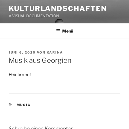
Zum
KULTURLANDSCHAFTEN
Inhalt
A VISUAL DOCUMENTATION
springen
Menü
VERÖFFENTLICHT
JUNI 6, 2020
VON
KARINA
AM
Musik aus Georgien
Reinhören!
KATEGORIEN
MUSIC
Schreibe einen Kommentar