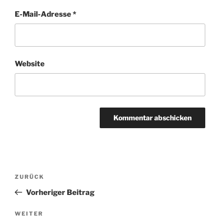
E-Mail-Adresse
*
Website
Beitragsnavigation
Vorheriger
ZURÜCK
Beitrag
Vorheriger Beitrag
Nächster
WEITER