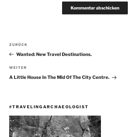
Beitragsnavigation
Vorheriger
ZURÜCK
Beitrag
Wanted: New Travel Destinations.
Nächster
WEITER
Beitrag
A Little House In The Mid Of The City Centre.
#TRAVELINGARCHAEOLOGIST