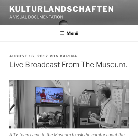
Zum
KULTURLANDSCHAFTEN
Inhalt
A VISUAL DOCUMENTATION
springen
Menü
VERÖFFENTLICHT
AUGUST 16, 2017
VON
KARINA
AM
Live Broadcast From The Museum.
A TV-team came to the Museum to ask the curator about the