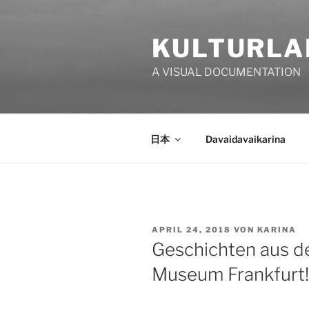
Zum
Inhalt
KULTURLA
springen
A VISUAL DOCUMENTATION
日本
Davaidavaikarina
VERÖFFENTLICHT
APRIL 24, 2018
VON
KARINA
AM
Geschichten aus d
Museum Frankfurt!