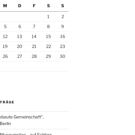
M
D
F
S
S
1
2
5
6
7
8
9
12
13
14
15
16
19
20
21
22
23
26
27
28
29
30
ITRÄGE
ebaute Gemeinschaft“,
Berlin
r Museumstag – auf Schloss