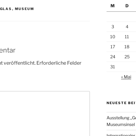
M
D
GLAS
,
MUSEUM
3
4
10
11
17
18
entar
24
25
 veröffentlicht.
Erforderliche Felder
31
« Mai
NEUESTE BE
Ausstellung „G
Museumsinsel 
Internationale