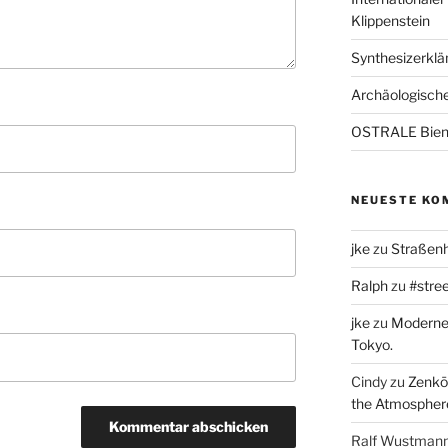
Klippenstein
Synthesizerklän
Archäologische
OSTRALE Bien
NEUESTE KO
jke
zu
Straßenh
Ralph
zu
#stree
jke
zu
Moderne 
Tokyo.
Cindy
zu
Zenkō-
the Atmospher
Ralf Wustman