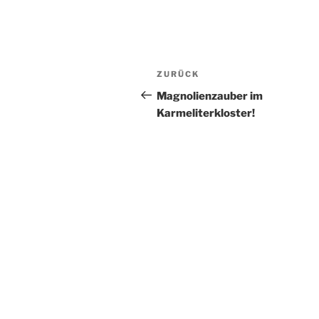
Beitragsnavigation
Vorheriger
ZURÜCK
Beitrag
Magnolienzauber im
Karmeliterkloster!