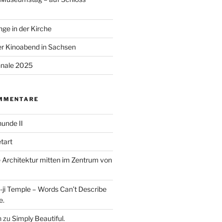
ge in der Kirche
r Kinoabend in Sachsen
nale 2025
MMENTARE
unde II
tart
Architektur mitten im Zentrum von
ji Temple – Words Can’t Describe
e.
n
zu
Simply Beautiful.