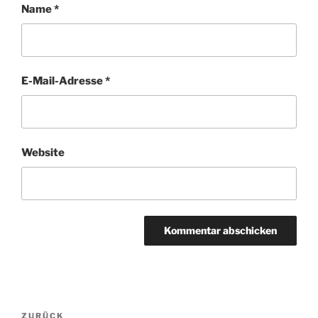
Name
*
E-Mail-Adresse
*
Website
Beitragsnavigation
Vorheriger
ZURÜCK