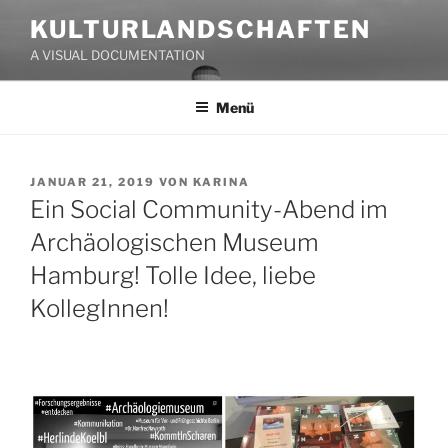
Zum
KULTURLANDSCHAFTEN
Inhalt
A VISUAL DOCUMENTATION
springen
Menü
VERÖFFENTLICHT
JANUAR 21, 2019
VON
KARINA
AM
Ein Social Community-Abend im
Archäologischen Museum
Hamburg! Tolle Idee, liebe
KollegInnen!