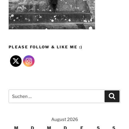
PLEASE FOLLOW & LIKE ME :)
Suchen
Suche
nach:
August 2026
M
D
M
D
F
S
S