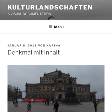
Zum
KULTURLANDSCHAFTEN
Inhalt
A VISUAL DOCUMENTATION
springen
Menü
VERÖFFENTLICHT
JANUAR 8, 2018
VON
KARINA
AM
Denkmal mit Inhalt