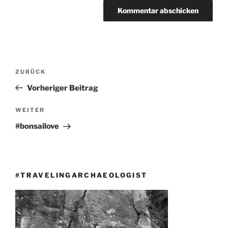
Beitragsnavigation
Vorheriger
ZURÜCK
Beitrag
Vorheriger Beitrag
Nächster
WEITER
Beitrag
#bonsailove
#TRAVELINGARCHAEOLOGIST