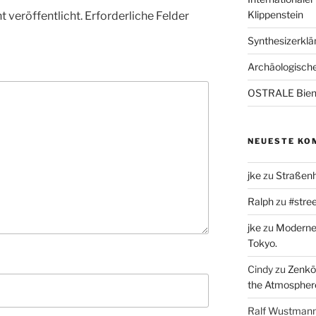
Klippenstein
 veröffentlicht.
Erforderliche Felder
Synthesizerklän
Archäologische
OSTRALE Bien
NEUESTE KO
jke
zu
Straßenh
Ralph
zu
#stree
jke
zu
Moderne 
Tokyo.
Cindy
zu
Zenkō-
the Atmospher
Ralf Wustman