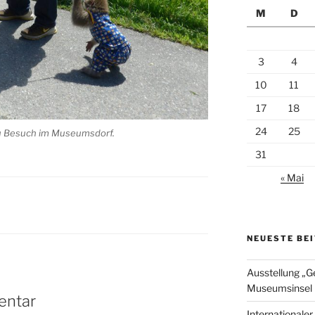
M
D
3
4
10
11
17
18
24
25
 zu Besuch im Museumsdorf.
31
« Mai
NEUESTE BE
Ausstellung „G
Museumsinsel 
entar
Internationale