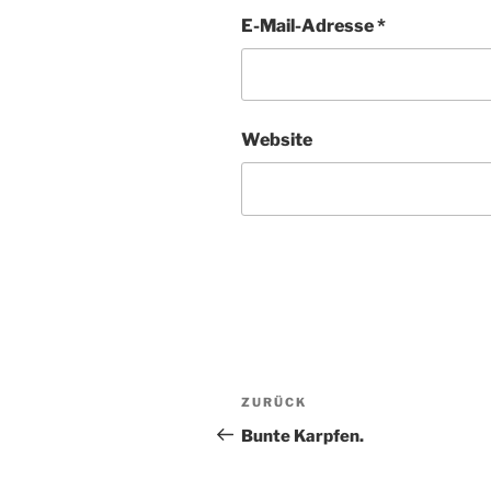
E-Mail-Adresse
*
Website
Beitragsnavigation
Vorheriger
ZURÜCK
Beitrag
Bunte Karpfen.