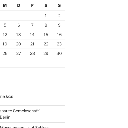
M
D
F
S
S
1
2
5
6
7
8
9
12
13
14
15
16
19
20
21
22
23
26
27
28
29
30
ITRÄGE
ebaute Gemeinschaft“,
Berlin
r Museumstag – auf Schloss