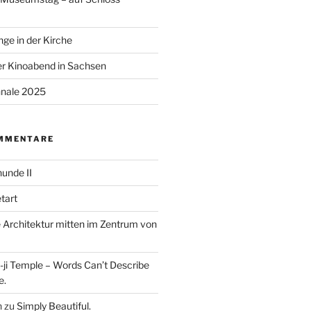
ge in der Kirche
r Kinoabend in Sachsen
nale 2025
MMENTARE
unde II
tart
Architektur mitten im Zentrum von
ji Temple – Words Can’t Describe
e.
n
zu
Simply Beautiful.