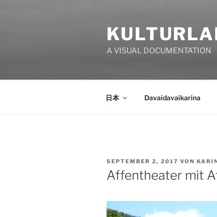
Zum
Inhalt
KULTURLA
springen
A VISUAL DOCUMENTATION
日本
Davaidavaikarina
VERÖFFENTLICHT
SEPTEMBER 2, 2017
VON
KARI
AM
Affentheater mit Af