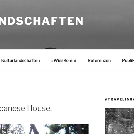
NDSCHAFTEN
Kulturlandschaften
#WissKomm
Referenzen
Publi
#TRAVELING
apanese House.