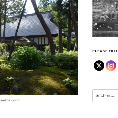
PLEASE FOLL
Suchen
nach:
#seetheworld