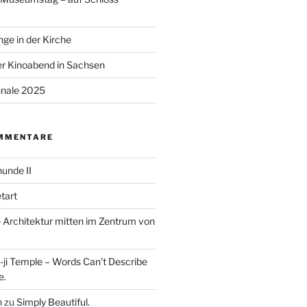
ge in der Kirche
r Kinoabend in Sachsen
nale 2025
MMENTARE
unde II
tart
Architektur mitten im Zentrum von
ji Temple – Words Can’t Describe
e.
n
zu
Simply Beautiful.