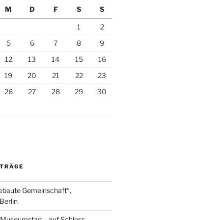
M
D
F
S
S
1
2
5
6
7
8
9
12
13
14
15
16
19
20
21
22
23
26
27
28
29
30
ITRÄGE
ebaute Gemeinschaft“,
Berlin
r Museumstag – auf Schloss