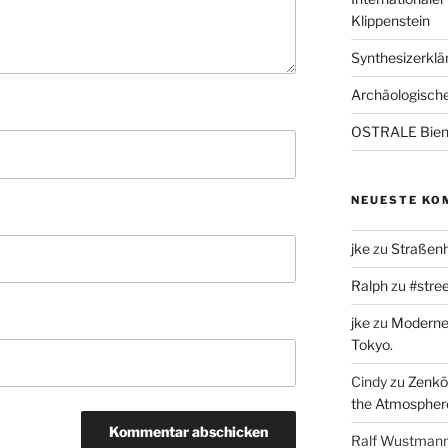
Klippenstein
Synthesizerklän
Archäologische
OSTRALE Bien
NEUESTE KO
jke
zu
Straßenh
Ralph
zu
#stree
jke
zu
Moderne 
Tokyo.
Cindy
zu
Zenkō-
the Atmospher
Ralf Wustman