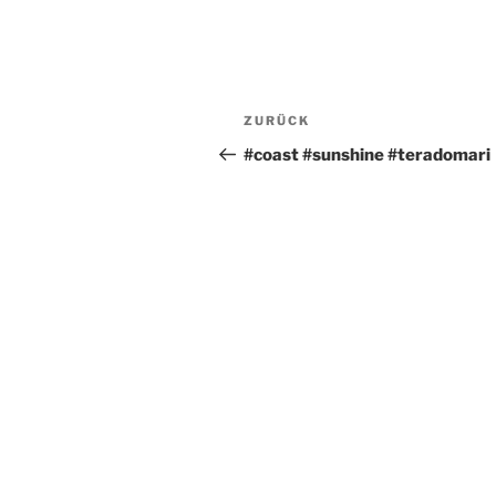
Beitragsnavigation
Vorheriger
ZURÜCK
Beitrag
#coast #sunshine #teradomari