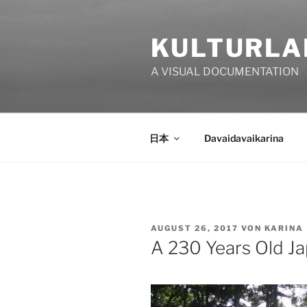
Zum
Inhalt
KULTURLA
springen
A VISUAL DOCUMENTATION
日本
Davaidavaikarina
VERÖFFENTLICHT
AUGUST 26, 2017
VON
KARINA
AM
A 230 Years Old J