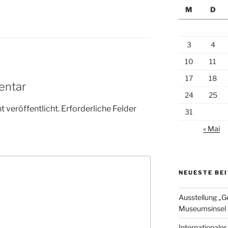
M
D
3
4
10
11
17
18
entar
24
25
 veröffentlicht.
Erforderliche Felder
31
« Mai
NEUESTE BE
Ausstellung „G
Museumsinsel 
Internationale