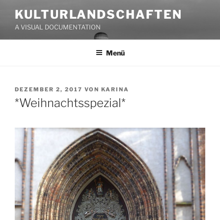
Zum
KULTURLANDSCHAFTEN
Inhalt
A VISUAL DOCUMENTATION
springen
Menü
VERÖFFENTLICHT
DEZEMBER 2, 2017
VON
KARINA
AM
*Weihnachtsspezial*