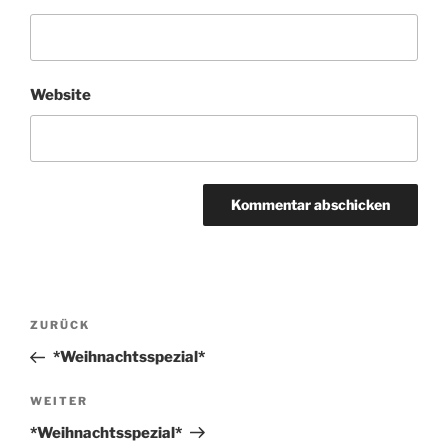
Website
Beitragsnavigation
Vorheriger
ZURÜCK
Beitrag
*Weihnachtsspezial*
Nächster
WEITER
Beitrag
*Weihnachtsspezial*